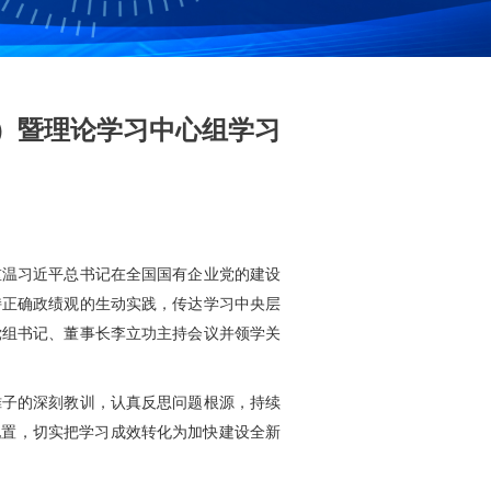
）暨理论学习中心组学习
重温习近平总书记在全国国有企业党的建设
持正确政绩观的生动实践，传达学习中央层
党组书记、董事长李立功主持会议并领学关
摊子的深刻教训，认真反思问题根源，持续
配置，切实把学习成效转化为加快建设全新