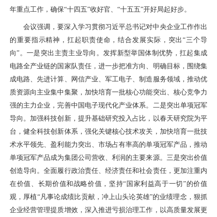
年重点工作，确保“十四五”收好官、“十五五”开好局起好步。
会议强调，要深入学习贯彻习近平总书记对中央企业工作作出
的重要指示精神，扛起职责使命，结合发展实际，突出“三个导
向”。一是突出主责主业导向。发挥新型举国体制优势，扛起集成
电路全产业链的国家队责任，进一步把准方向、明确目标，围绕集
成电路、先进计算、网信产业、军工电子、制造服务领域，推动优
质资源向主业集中集聚，加快培育一批核心功能突出、核心竞争力
强的主力企业，完善中国电子现代化产业体系。二是突出单项冠军
导向。加强科技创新，提升基础研究投入占比，以春天研究院为平
台，健全科技创新体系，强化关键核心技术攻关，加快培育一批技
术水平领先、盈利能力突出、市场占有率高的单项冠军产品，推动
单项冠军产品成为集团公司营收、利润的主要来源。三是突出价值
创造导向。全面履行政治责任、经济责任和社会责任，更加注重内
在价值、长期价值和战略价值，坚持“国家利益高于一切”的价值
观，厚植“凡事论成绩比贡献，冲上山头论英雄”的业绩理念，狠抓
企业经营管理提质增效，深入推进亏损治理工作，以高质量发展更