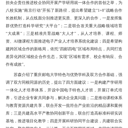
担央企责任推进校企协同开展产学研用就一体合作的首创之举，为
八校实施“南京行动”开拓了新路径，提出希望建立“1+8”战略合作
长效机制，从点线面分别推进更实质、更深入的合作，一是发挥集
群优势打造科学研究“大平台”；二是联合攻关重大战略领域培育
“大成果”；三是精准共育战略“大人才”，从人才培养、课程、师
资、AI微课程方面推进电子产业人才培养系统化建设；四是希望构
建跨区域合作的新格局，依托“四邮四电”区域布局特点，共同打造
差异化跨区域校企合作生态，实现“区域有需求、校企有响应、合
作有成效”。
苏森介绍了重庆邮电大学特色与优势学科及双方合作基础，强
调了双方同根同源的历史，提出了四方面建议：一是构建产学研用
一体化人才培养体系，开设中国电子特色人才班，开展订单式培
养，引进企业专家共同参与，解决企业真问题；二是推动课程体系
与教育资源共建共享，联合开发一批符合产业前沿的精品课和案例
库；三是共建高水平产教协同创新平台，联合打造高标准科研实训
基地，推进项目化教学；四是开展科研协同平台建设，共建联合实