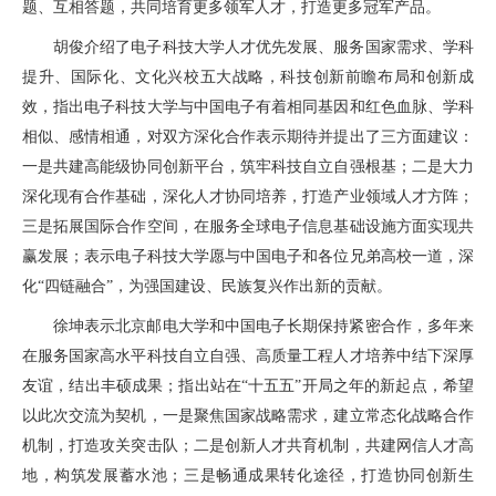
题、互相答题，共同培育更多领军人才，打造更多冠军产品。
胡俊介绍了电子科技大学人才优先发展、服务国家需求、学科
提升、国际化、文化兴校五大战略，科技创新前瞻布局和创新成
效，指出电子科技大学与中国电子有着相同基因和红色血脉、学科
相似、感情相通，对双方深化合作表示期待并提出了三方面建议：
一是共建高能级协同创新平台，筑牢科技自立自强根基；二是大力
深化现有合作基础，深化人才协同培养，打造产业领域人才方阵；
三是拓展国际合作空间，在服务全球电子信息基础设施方面实现共
赢发展；表示电子科技大学愿与中国电子和各位兄弟高校一道，深
化“四链融合”，为强国建设、民族复兴作出新的贡献。
徐坤表示北京邮电大学和中国电子长期保持紧密合作，多年来
在服务国家高水平科技自立自强、高质量工程人才培养中结下深厚
友谊，结出丰硕成果；指出站在“十五五”开局之年的新起点，希望
以此次交流为契机，一是聚焦国家战略需求，建立常态化战略合作
机制，打造攻关突击队；二是创新人才共育机制，共建网信人才高
地，构筑发展蓄水池；三是畅通成果转化途径，打造协同创新生