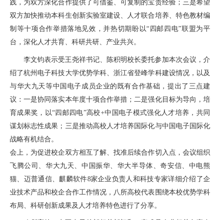
践，为双方深化合作提供了可借鉴、可复制的宝贵经验；三是希望
双方加快推动本科生创新实验室建设、人才联合培养、特色教材编
制等十项合作举措落地见效，并热切期盼以“四邮四电”联盟为平
台，深化人才共育、科研共研、产业共兴。
李文钧表示受王尧祥书记、陈积明校长委托参加本次会议，介
绍了杭州电子科技大学优势学科、浙江省登峰学科建设情况，以及
与华大九天等中国电子成员企业的既有合作基础，提出了三点建
议：一是协同落实本年度十项合作举措；二是强化目标为导向，培
育成果奖，以“四邮四电”高校+中国电子模式强化人才培养，共同
谋划标志性成果；三是推动高校人才培养国际化与中国电子国际化
战略有机结合。
会上，为促进校企双方相互了解、找准后续合作切入点，会议组织
飞腾公司、华大九天、中国振华、华大半导体、奇安信、中电熊
猫、迈普通信、麒麟软件8家企业负责人和科技专家详细介绍了企
业技术产品和校企合作工作情况，八所高校代表围绕本校优势学科
布局、科研创新成果及人才培养特色进行了分享。